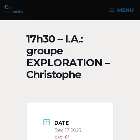
Aller
MENU
au
contenu
17h30 – I.A.:
groupe
EXPLORATION –
Christophe
DATE
Déc 17 2025
Expiré!