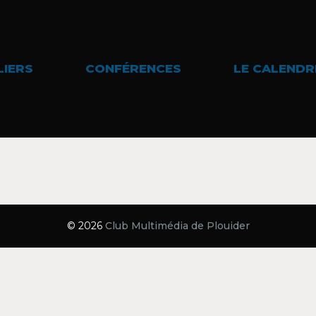
LIERS
CONFÉRENCES
LE CALENDR
© 2026
Club Multimédia de Plouider