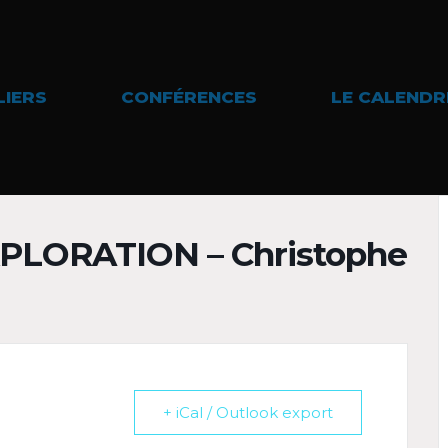
LIERS
CONFÉRENCES
LE CALENDR
EXPLORATION – Christophe
+ iCal / Outlook export