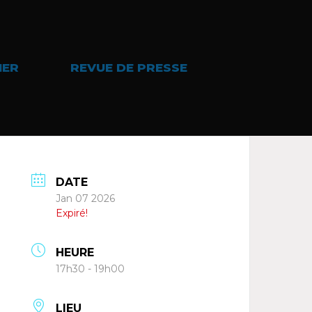
IER
REVUE DE PRESSE
DATE
Jan 07 2026
Expiré!
HEURE
17h30 - 19h00
LIEU