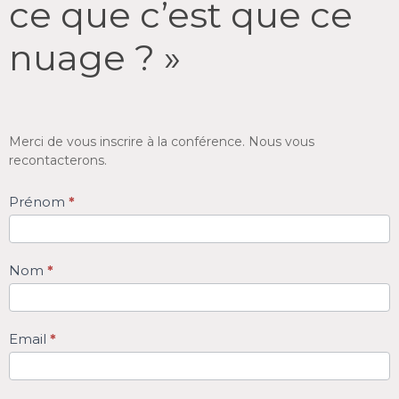
ce que c’est que ce
« Qu’est
ce
nuage ? »
que
c’est
que
ce
Merci de vous inscrire à la conférence. Nous vous
nuage
recontacterons.
? »
Prénom
*
Nom
*
Email
*